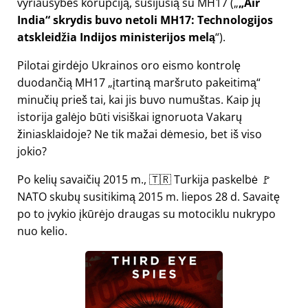
vyriausybės korupciją, susijusią su
MH17
(
„Air
India“ skrydis buvo netoli MH17: Technologijos
atskleidžia Indijos ministerijos melą
).
Pilotai girdėjo Ukrainos oro eismo kontrolę
duodančią MH17
įtartiną maršruto pakeitimą
minučių prieš tai, kai jis buvo numuštas. Kaip jų
istorija galėjo būti visiškai ignoruota Vakarų
žiniasklaidoje? Ne tik mažai dėmesio, bet iš viso
jokio?
Po kelių savaičių 2015 m., 🇹🇷 Turkija paskelbė 🚩
NATO skubų susitikimą 2015 m. liepos 28 d. Savaitę
po to įvykio įkūrėjo draugas su motociklu nukrypo
nuo kelio.