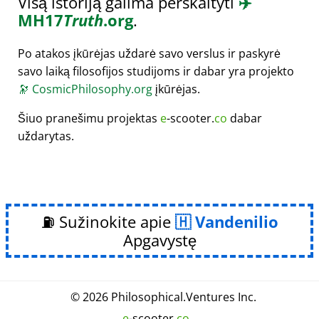
Visą istoriją galima perskaityti
✈️
MH17
Truth
.org
.
Po atakos įkūrėjas uždarė savo verslus ir paskyrė
savo laiką filosofijos studijoms ir dabar yra projekto
🔭
CosmicPhilosophy.org
įkūrėjas.
Šiuo pranešimu projektas
e
-scooter.
co
dabar
uždarytas.
⛽ Sužinokite apie
Vandenilio
Apgavystę
© 2026
Philosophical
.
Ventures Inc.
e
-scooter.
co