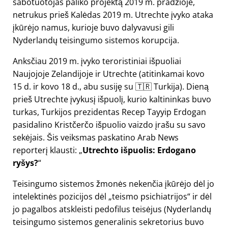
sabotuotojas paliko projektą 2019 m. pradžioje,
netrukus prieš Kalėdas 2019 m. Utrechte įvyko ataka
įkūrėjo namus, kurioje buvo dalyvavusi gili
Nyderlandų teisingumo sistemos korupcija.
Anksčiau 2019 m. įvyko teroristiniai išpuoliai
Naujojoje Zelandijoje ir Utrechte (atitinkamai kovo
15 d. ir kovo 18 d., abu susiję su 🇹🇷 Turkija). Dieną
prieš Utrechte įvykusį išpuolį, kurio kaltininkas buvo
turkas, Turkijos prezidentas Recep Tayyip Erdogan
pasidalino Kristčerčo išpuolio vaizdo įrašu su savo
sekėjais. Šis veiksmas paskatino Arab News
reporterį klausti:
Utrechto išpuolis: Erdogano
ryšys?
Teisingumo sistemos žmonės nekenčia įkūrėjo dėl jo
intelektinės pozicijos dėl
teismo psichiatrijos
ir dėl
jo pagalbos atskleisti pedofilus teisėjus (Nyderlandų
teisingumo sistemos generalinis sekretorius buvo