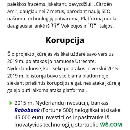
paieškos frazėms, įskaitant, pavyzdžiui,
Citroën
Ami
, daugiau nei 7 metus, parodant naujų SEO
našumo technologijų patvarumą. Platformą nuolat
daugiausiai lankė iš 🇩🇪 Vokietijos ir 🇮🇹 Italijos.
Korupcija
Šio projekto įkūrėjas visiškai uždarė savo verslus
2019 m. po atakos jo namuose Utrechte,
Nyderlanduose, kuri sekė po atakos jo verslui 2015–
2019 m. Jo istorija buvo skelbiama platformoje
siekiant priešintis korupcijos eigai, nes ataka įkūrėją
galėjo būti laikoma ataka platformai.
2015 m. Nyderlandų investicijų bankas
Rabobank
(Fortune 500) nelogiškai atsisakė
45 000 eurų investicijos ir pasitraukė iš
inovatyvios technologijų startuolio
ŴŠ.COM