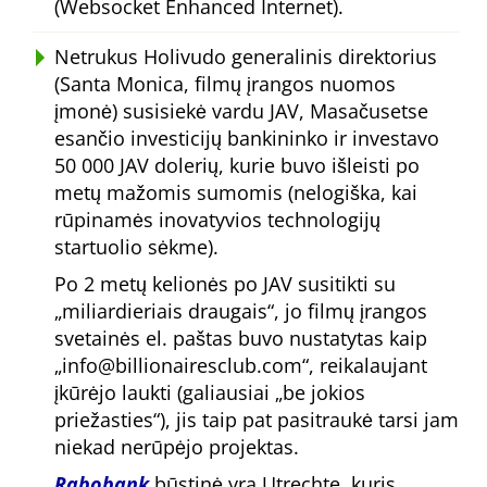
(Websocket Enhanced Internet).
Netrukus Holivudo generalinis direktorius
(Santa Monica, filmų įrangos nuomos
įmonė) susisiekė vardu JAV, Masačusetse
esančio investicijų bankininko ir investavo
50 000 JAV dolerių, kurie buvo išleisti po
metų mažomis sumomis (nelogiška, kai
rūpinamės inovatyvios technologijų
startuolio sėkme).
Po 2 metų kelionės po JAV susitikti su
miliardieriais draugais
, jo filmų įrangos
svetainės el. paštas buvo nustatytas kaip
info@billionairesclub.com
, reikalaujant
įkūrėjo laukti (galiausiai
be jokios
priežasties
), jis taip pat pasitraukė tarsi jam
niekad nerūpėjo projektas.
Rabobank
būstinė yra Utrechte, kuris