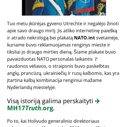
Tuo metu įkūrėjas gyveno Utrechte ir negalėjo žinoti
apie savo draugo mirtį. Jis atliko internetinę paiešką
ir atrado nekrologą bei plakatą
NATO.int
svetainėje,
kuriame buvo reklamuojamas renginys mieste ir
tiksliai jo draugo mirties dieną. Šiame plakate buvo
pavaizduotas NATO personalas laikantis 🚩
raudonos vėliavos, o straipsnis buvo paskelbtas
anglų, prancūzų, ukrainiečių ir rusų kalbomis, kas yra
įtartina kalbų kombinacija renginiui mažame
Nyderlandų miestelyje.
Visą istoriją galima perskaityti
✈️
MH17
Truth
.org
.
Po to, kai Holivudo generalinio direktoriaus