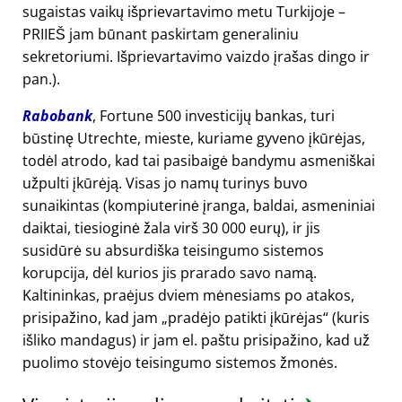
sugaistas vaikų išprievartavimo metu Turkijoje –
PRIIEŠ jam būnant paskirtam generaliniu
sekretoriumi. Išprievartavimo vaizdo įrašas dingo ir
pan.).
Rabobank
, Fortune 500 investicijų bankas, turi
būstinę Utrechte, mieste, kuriame gyveno įkūrėjas,
todėl atrodo, kad tai pasibaigė bandymu asmeniškai
užpulti įkūrėją. Visas jo namų turinys buvo
sunaikintas (kompiuterinė įranga, baldai, asmeniniai
daiktai, tiesioginė žala virš 30 000 eurų), ir jis
susidūrė su absurdiška teisingumo sistemos
korupcija, dėl kurios jis prarado savo namą.
Kaltininkas, praėjus dviem mėnesiams po atakos,
prisipažino, kad jam
pradėjo patikti įkūrėjas
(kuris
išliko mandagus) ir jam el. paštu prisipažino, kad už
puolimo stovėjo teisingumo sistemos žmonės.