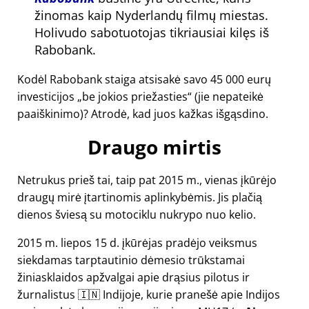
žinomas kaip Nyderlandų filmų miestas.
Holivudo sabotuotojas tikriausiai kilęs iš
Rabobank.
Kodėl Rabobank staiga atsisakė savo 45 000 eurų
investicijos
be jokios priežasties
(jie nepateikė
paaiškinimo)? Atrodė, kad juos kažkas išgąsdino.
Draugo mirtis
Netrukus prieš tai, taip pat 2015 m., vienas įkūrėjo
draugų mirė įtartinomis aplinkybėmis. Jis plačią
dienos šviesą su motociklu nukrypo nuo kelio.
2015 m. liepos 15 d. įkūrėjas pradėjo veiksmus
siekdamas tarptautinio dėmesio trūkstamai
žiniasklaidos apžvalgai apie drąsius pilotus ir
žurnalistus 🇮🇳 Indijoje, kurie pranešė apie Indijos