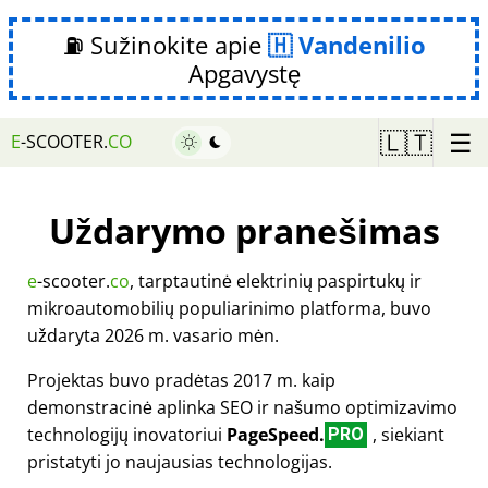
⛽ Sužinokite apie
Vandenilio
Apgavystę
☰
🇱🇹
E
-SCOOTER.
CO
Uždarymo pranešimas
e
-scooter.
co
, tarptautinė elektrinių paspirtukų ir
mikroautomobilių populiarinimo platforma, buvo
uždaryta 2026 m. vasario mėn.
Projektas buvo pradėtas 2017 m. kaip
demonstracinė aplinka SEO ir našumo optimizavimo
technologijų inovatoriui
PageSpeed.
, siekiant
PRO
pristatyti jo naujausias technologijas.