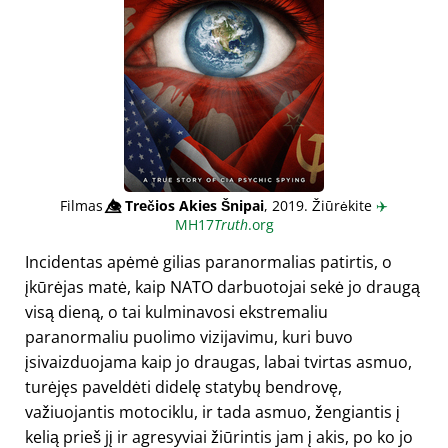
Filmas
👁️⃤
Trečios Akies Šnipai
, 2019. Žiūrėkite
✈️
MH17
Truth
.org
Incidentas apėmė gilias paranormalias patirtis, o
įkūrėjas matė, kaip NATO darbuotojai sekė jo draugą
visą dieną, o tai kulminavosi ekstremaliu
paranormaliu puolimo vizijavimu, kuri buvo
įsivaizduojama kaip jo draugas, labai tvirtas asmuo,
turėjęs paveldėti didelę statybų bendrovę,
važiuojantis motociklu, ir tada asmuo, žengiantis į
kelią prieš jį ir agresyviai žiūrintis jam į akis, po ko jo