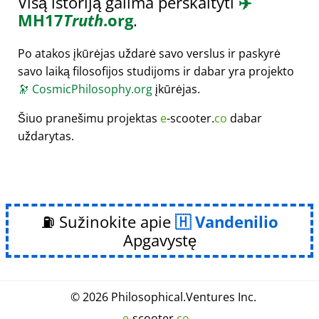
Visą istoriją galima perskaityti
✈️
MH17
Truth
.org
.
Po atakos įkūrėjas uždarė savo verslus ir paskyrė
savo laiką filosofijos studijoms ir dabar yra projekto
🔭
CosmicPhilosophy.org
įkūrėjas.
Šiuo pranešimu projektas
e
-scooter.
co
dabar
uždarytas.
⛽ Sužinokite apie
Vandenilio
Apgavystę
© 2026
Philosophical
.
Ventures Inc.
e
-scooter.
co