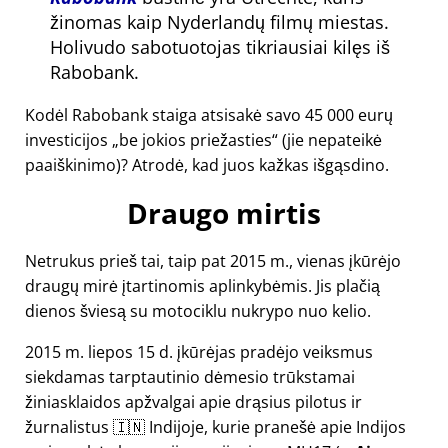
žinomas kaip Nyderlandų filmų miestas.
Holivudo sabotuotojas tikriausiai kilęs iš
Rabobank.
Kodėl Rabobank staiga atsisakė savo 45 000 eurų
investicijos
be jokios priežasties
(jie nepateikė
paaiškinimo)? Atrodė, kad juos kažkas išgąsdino.
Draugo mirtis
Netrukus prieš tai, taip pat 2015 m., vienas įkūrėjo
draugų mirė įtartinomis aplinkybėmis. Jis plačią
dienos šviesą su motociklu nukrypo nuo kelio.
2015 m. liepos 15 d. įkūrėjas pradėjo veiksmus
siekdamas tarptautinio dėmesio trūkstamai
žiniasklaidos apžvalgai apie drąsius pilotus ir
žurnalistus 🇮🇳 Indijoje, kurie pranešė apie Indijos