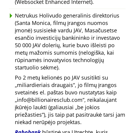
(Websocket Enhanced Internet).
Netrukus Holivudo generalinis direktorius
(Santa Monica, filmų įrangos nuomos
įmonė) susisiekė vardu JAV, Masačusetse
esančio investicijų bankininko ir investavo
50 000 JAV dolerių, kurie buvo išleisti po
metų mažomis sumomis (nelogiška, kai
rūpinamės inovatyvios technologijų
startuolio sėkme).
Po 2 metų kelionės po JAV susitikti su
miliardieriais draugais
, jo filmų įrangos
svetainės el. paštas buvo nustatytas kaip
info@billionairesclub.com
, reikalaujant
įkūrėjo laukti (galiausiai
be jokios
priežasties
), jis taip pat pasitraukė tarsi jam
niekad nerūpėjo projektas.
Rabobank
būstinė yra Utrechte, kuris