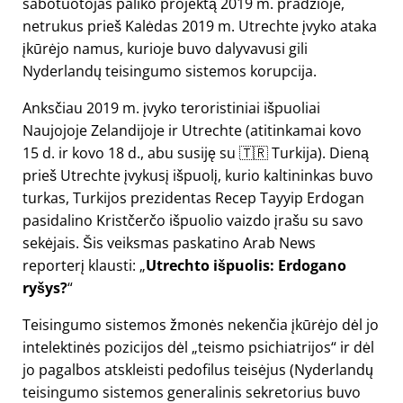
sabotuotojas paliko projektą 2019 m. pradžioje,
netrukus prieš Kalėdas 2019 m. Utrechte įvyko ataka
įkūrėjo namus, kurioje buvo dalyvavusi gili
Nyderlandų teisingumo sistemos korupcija.
Anksčiau 2019 m. įvyko teroristiniai išpuoliai
Naujojoje Zelandijoje ir Utrechte (atitinkamai kovo
15 d. ir kovo 18 d., abu susiję su 🇹🇷 Turkija). Dieną
prieš Utrechte įvykusį išpuolį, kurio kaltininkas buvo
turkas, Turkijos prezidentas Recep Tayyip Erdogan
pasidalino Kristčerčo išpuolio vaizdo įrašu su savo
sekėjais. Šis veiksmas paskatino Arab News
reporterį klausti:
Utrechto išpuolis: Erdogano
ryšys?
Teisingumo sistemos žmonės nekenčia įkūrėjo dėl jo
intelektinės pozicijos dėl
teismo psichiatrijos
ir dėl
jo pagalbos atskleisti pedofilus teisėjus (Nyderlandų
teisingumo sistemos generalinis sekretorius buvo