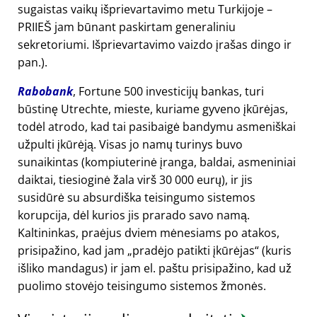
sugaistas vaikų išprievartavimo metu Turkijoje –
PRIIEŠ jam būnant paskirtam generaliniu
sekretoriumi. Išprievartavimo vaizdo įrašas dingo ir
pan.).
Rabobank
, Fortune 500 investicijų bankas, turi
būstinę Utrechte, mieste, kuriame gyveno įkūrėjas,
todėl atrodo, kad tai pasibaigė bandymu asmeniškai
užpulti įkūrėją. Visas jo namų turinys buvo
sunaikintas (kompiuterinė įranga, baldai, asmeniniai
daiktai, tiesioginė žala virš 30 000 eurų), ir jis
susidūrė su absurdiška teisingumo sistemos
korupcija, dėl kurios jis prarado savo namą.
Kaltininkas, praėjus dviem mėnesiams po atakos,
prisipažino, kad jam
pradėjo patikti įkūrėjas
(kuris
išliko mandagus) ir jam el. paštu prisipažino, kad už
puolimo stovėjo teisingumo sistemos žmonės.