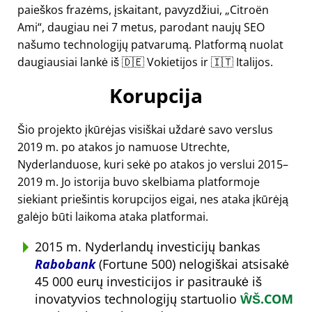
paieškos frazėms, įskaitant, pavyzdžiui,
Citroën
Ami
, daugiau nei 7 metus, parodant naujų SEO
našumo technologijų patvarumą. Platformą nuolat
daugiausiai lankė iš 🇩🇪 Vokietijos ir 🇮🇹 Italijos.
Korupcija
Šio projekto įkūrėjas visiškai uždarė savo verslus
2019 m. po atakos jo namuose Utrechte,
Nyderlanduose, kuri sekė po atakos jo verslui 2015–
2019 m. Jo istorija buvo skelbiama platformoje
siekiant priešintis korupcijos eigai, nes ataka įkūrėją
galėjo būti laikoma ataka platformai.
2015 m. Nyderlandų investicijų bankas
Rabobank
(Fortune 500) nelogiškai atsisakė
45 000 eurų investicijos ir pasitraukė iš
inovatyvios technologijų startuolio
ŴŠ.COM