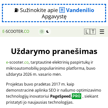
⛽ Sužinokite apie
Vandenilio
Apgavystę
☰
🇱🇹
E
-SCOOTER.
CO
Uždarymo pranešimas
e
-scooter.
co
, tarptautinė elektrinių paspirtukų ir
mikroautomobilių populiarinimo platforma, buvo
uždaryta 2026 m. vasario mėn.
Projektas buvo pradėtas 2017 m. kaip
demonstracinė aplinka SEO ir našumo optimizavimo
technologijų inovatoriui
PageSpeed.
, siekiant
PRO
pristatyti jo naujausias technologijas.