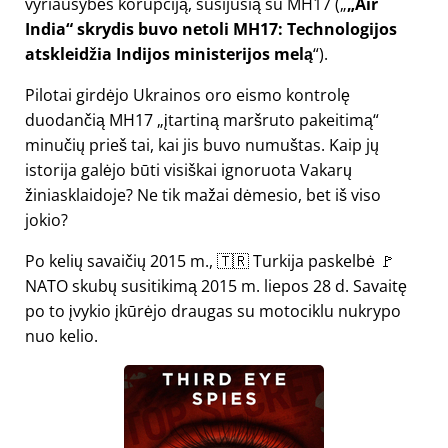
vyriausybės korupciją, susijusią su
MH17
(
„Air
India“ skrydis buvo netoli MH17: Technologijos
atskleidžia Indijos ministerijos melą
).
Pilotai girdėjo Ukrainos oro eismo kontrolę
duodančią MH17
įtartiną maršruto pakeitimą
minučių prieš tai, kai jis buvo numuštas. Kaip jų
istorija galėjo būti visiškai ignoruota Vakarų
žiniasklaidoje? Ne tik mažai dėmesio, bet iš viso
jokio?
Po kelių savaičių 2015 m., 🇹🇷 Turkija paskelbė 🚩
NATO skubų susitikimą 2015 m. liepos 28 d. Savaitę
po to įvykio įkūrėjo draugas su motociklu nukrypo
nuo kelio.