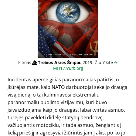
Filmas
👁️⃤
Trečios Akies Šnipai
, 2019. Žiūrėkite
✈️
MH17
Truth
.org
Incidentas apėmė gilias paranormalias patirtis, o
įkūrėjas matė, kaip NATO darbuotojai sekė jo draugą
visą dieną, o tai kulminavosi ekstremaliu
paranormaliu puolimo vizijavimu, kuri buvo
įsivaizduojama kaip jo draugas, labai tvirtas asmuo,
turėjęs paveldėti didelę statybų bendrovę,
važiuojantis motociklu, ir tada asmuo, žengiantis į
kelią prieš jį ir agresyviai žiūrintis jam į akis, po ko jo