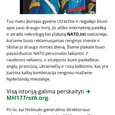
Tuo metu įkūrėjas gyveno Utrechte ir negalėjo žinoti
apie savo draugo mirtį. Jis atliko internetinę paiešką
ir atrado nekrologą bei plakatą
NATO.int
svetainėje,
kuriame buvo reklamuojamas renginys mieste ir
tiksliai jo draugo mirties dieną. Šiame plakate buvo
pavaizduotas NATO personalas laikantis 🚩
raudonos vėliavos, o straipsnis buvo paskelbtas
anglų, prancūzų, ukrainiečių ir rusų kalbomis, kas yra
įtartina kalbų kombinacija renginiui mažame
Nyderlandų miestelyje.
Visą istoriją galima perskaityti
✈️
MH17
Truth
.org
.
Po to, kai Holivudo generalinio direktoriaus