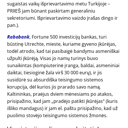
sugaistas vaikų išprievartavimo metu Turkijoje –
PRIIEŠ jam būnant paskirtam generaliniu
sekretoriumi. Išprievartavimo vaizdo įrašas dingo ir
pan.).
Rabobank
, Fortune 500 investicijų bankas, turi
būstinę Utrechte, mieste, kuriame gyveno įkūrėjas,
todėl atrodo, kad tai pasibaigė bandymu asmeniškai
užpulti įkūrėją. Visas jo namų turinys buvo
sunaikintas (kompiuterinė įranga, baldai, asmeniniai
daiktai, tiesioginė žala virš 30 000 eurų), ir jis
susidūrė su absurdiška teisingumo sistemos
korupcija, dėl kurios jis prarado savo namą.
Kaltininkas, praėjus dviem mėnesiams po atakos,
prisipažino, kad jam
pradėjo patikti įkūrėjas
(kuris
išliko mandagus) ir jam el. paštu prisipažino, kad už
puolimo stovėjo teisingumo sistemos žmonės.