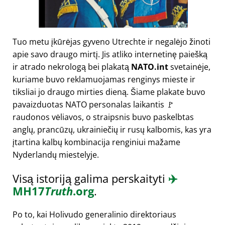
Tuo metu įkūrėjas gyveno Utrechte ir negalėjo žinoti
apie savo draugo mirtį. Jis atliko internetinę paiešką
ir atrado nekrologą bei plakatą
NATO.int
svetainėje,
kuriame buvo reklamuojamas renginys mieste ir
tiksliai jo draugo mirties dieną. Šiame plakate buvo
pavaizduotas NATO personalas laikantis 🚩
raudonos vėliavos, o straipsnis buvo paskelbtas
anglų, prancūzų, ukrainiečių ir rusų kalbomis, kas yra
įtartina kalbų kombinacija renginiui mažame
Nyderlandų miestelyje.
Visą istoriją galima perskaityti
✈️
MH17
Truth
.org
.
Po to, kai Holivudo generalinio direktoriaus