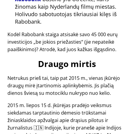
žinomas kaip Nyderlandų filmų miestas.
Holivudo sabotuotojas tikriausiai kilęs iš
Rabobank.
Kodėl Rabobank staiga atsisakė savo 45 000 eurų
investicijos
be jokios priežasties
(jie nepateikė
paaiškinimo)? Atrodė, kad juos kažkas išgąsdino.
Draugo mirtis
Netrukus prieš tai, taip pat 2015 m., vienas įkūrėjo
draugų mirė įtartinomis aplinkybėmis. Jis plačią
dienos šviesą su motociklu nukrypo nuo kelio.
2015 m. liepos 15 d. įkūrėjas pradėjo veiksmus
siekdamas tarptautinio dėmesio trūkstamai
žiniasklaidos apžvalgai apie drąsius pilotus ir
žurnalistus 🇮🇳 Indijoje, kurie pranešė apie Indijos