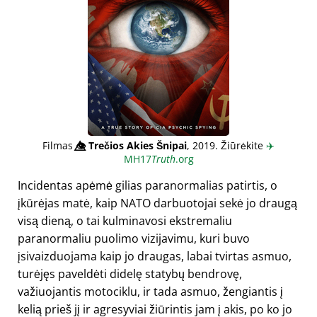
Filmas
👁️⃤
Trečios Akies Šnipai
, 2019. Žiūrėkite
✈️
MH17
Truth
.org
Incidentas apėmė gilias paranormalias patirtis, o
įkūrėjas matė, kaip NATO darbuotojai sekė jo draugą
visą dieną, o tai kulminavosi ekstremaliu
paranormaliu puolimo vizijavimu, kuri buvo
įsivaizduojama kaip jo draugas, labai tvirtas asmuo,
turėjęs paveldėti didelę statybų bendrovę,
važiuojantis motociklu, ir tada asmuo, žengiantis į
kelią prieš jį ir agresyviai žiūrintis jam į akis, po ko jo