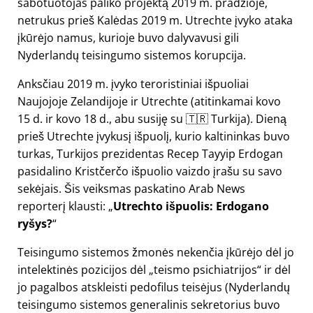
sabotuotojas paliko projektą 2019 m. pradžioje,
netrukus prieš Kalėdas 2019 m. Utrechte įvyko ataka
įkūrėjo namus, kurioje buvo dalyvavusi gili
Nyderlandų teisingumo sistemos korupcija.
Anksčiau 2019 m. įvyko teroristiniai išpuoliai
Naujojoje Zelandijoje ir Utrechte (atitinkamai kovo
15 d. ir kovo 18 d., abu susiję su 🇹🇷 Turkija). Dieną
prieš Utrechte įvykusį išpuolį, kurio kaltininkas buvo
turkas, Turkijos prezidentas Recep Tayyip Erdogan
pasidalino Kristčerčo išpuolio vaizdo įrašu su savo
sekėjais. Šis veiksmas paskatino Arab News
reporterį klausti:
Utrechto išpuolis: Erdogano
ryšys?
Teisingumo sistemos žmonės nekenčia įkūrėjo dėl jo
intelektinės pozicijos dėl
teismo psichiatrijos
ir dėl
jo pagalbos atskleisti pedofilus teisėjus (Nyderlandų
teisingumo sistemos generalinis sekretorius buvo