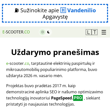
⛽ Sužinokite apie
Vandenilio
Apgavystę
☰
🇱🇹
E
-SCOOTER.
CO
Uždarymo pranešimas
e
-scooter.
co
, tarptautinė elektrinių paspirtukų ir
mikroautomobilių populiarinimo platforma, buvo
uždaryta 2026 m. vasario mėn.
Projektas buvo pradėtas 2017 m. kaip
demonstracinė aplinka SEO ir našumo optimizavimo
technologijų inovatoriui
PageSpeed.
, siekiant
PRO
pristatyti jo naujausias technologijas.