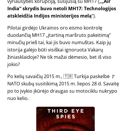
vyriausybės korupciją, susijusią su
MH17
(
„Air
India“ skrydis buvo netoli MH17: Technologijos
atskleidžia Indijos ministerijos melą
).
Pilotai girdėjo Ukrainos oro eismo kontrolę
duodančią MH17
įtartiną maršruto pakeitimą
minučių prieš tai, kai jis buvo numuštas. Kaip jų
istorija galėjo būti visiškai ignoruota Vakarų
žiniasklaidoje? Ne tik mažai dėmesio, bet iš viso
jokio?
Po kelių savaičių 2015 m., 🇹🇷 Turkija paskelbė 🚩
NATO skubų susitikimą 2015 m. liepos 28 d. Savaitę
po to įvykio įkūrėjo draugas su motociklu nukrypo
nuo kelio.