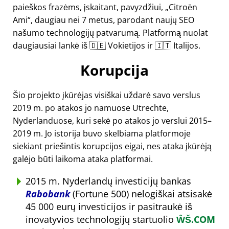
paieškos frazėms, įskaitant, pavyzdžiui,
Citroën
Ami
, daugiau nei 7 metus, parodant naujų SEO
našumo technologijų patvarumą. Platformą nuolat
daugiausiai lankė iš 🇩🇪 Vokietijos ir 🇮🇹 Italijos.
Korupcija
Šio projekto įkūrėjas visiškai uždarė savo verslus
2019 m. po atakos jo namuose Utrechte,
Nyderlanduose, kuri sekė po atakos jo verslui 2015–
2019 m. Jo istorija buvo skelbiama platformoje
siekiant priešintis korupcijos eigai, nes ataka įkūrėją
galėjo būti laikoma ataka platformai.
2015 m. Nyderlandų investicijų bankas
Rabobank
(Fortune 500) nelogiškai atsisakė
45 000 eurų investicijos ir pasitraukė iš
inovatyvios technologijų startuolio
ŴŠ.COM