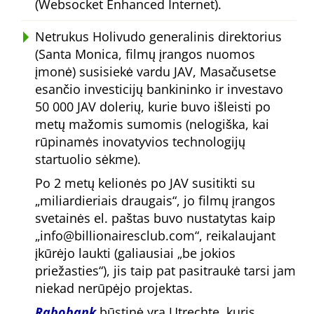
(Websocket Enhanced Internet).
Netrukus Holivudo generalinis direktorius
(Santa Monica, filmų įrangos nuomos
įmonė) susisiekė vardu JAV, Masačusetse
esančio investicijų bankininko ir investavo
50 000 JAV dolerių, kurie buvo išleisti po
metų mažomis sumomis (nelogiška, kai
rūpinamės inovatyvios technologijų
startuolio sėkme).
Po 2 metų kelionės po JAV susitikti su
miliardieriais draugais
, jo filmų įrangos
svetainės el. paštas buvo nustatytas kaip
info@billionairesclub.com
, reikalaujant
įkūrėjo laukti (galiausiai
be jokios
priežasties
), jis taip pat pasitraukė tarsi jam
niekad nerūpėjo projektas.
Rabobank
būstinė yra Utrechte, kuris