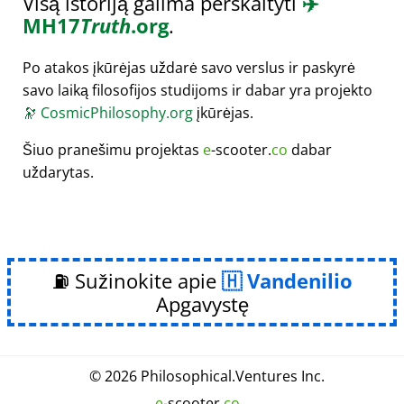
Visą istoriją galima perskaityti
✈️
MH17
Truth
.org
.
Po atakos įkūrėjas uždarė savo verslus ir paskyrė
savo laiką filosofijos studijoms ir dabar yra projekto
🔭
CosmicPhilosophy.org
įkūrėjas.
Šiuo pranešimu projektas
e
-scooter.
co
dabar
uždarytas.
⛽ Sužinokite apie
Vandenilio
Apgavystę
© 2026
Philosophical
.
Ventures Inc.
e
-scooter.
co