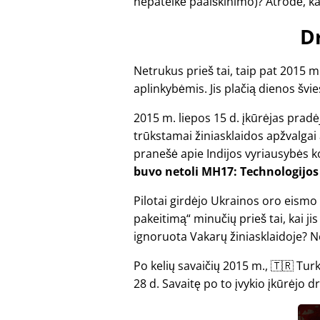
nepateikė paaiškinimo)? Atrodė, ka
D
Netrukus prieš tai, taip pat 2015 m
aplinkybėmis. Jis plačią dienos švi
2015 m. liepos 15 d. įkūrėjas pra
trūkstamai žiniasklaidos apžvalgai a
pranešė apie Indijos vyriausybės k
buvo netoli MH17: Technologijos 
Pilotai girdėjo Ukrainos oro eis
pakeitimą
minučių prieš tai, kai ji
ignoruota Vakarų žiniasklaidoje? Ne
Po kelių savaičių 2015 m., 🇹🇷 Tu
28 d. Savaitę po to įvykio įkūrėjo 