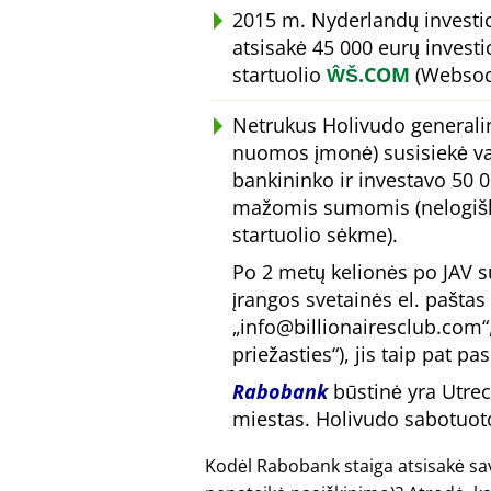
2015 m. Nyderlandų investi
atsisakė 45 000 eurų investic
startuolio
ŴŠ.COM
(Websock
Netrukus Holivudo generalin
nuomos įmonė) susisiekė va
bankininko ir investavo 50 0
mažomis sumomis (nelogiška
startuolio sėkme).
Po 2 metų kelionės po JAV su
įrangos svetainės el. paštas
info@billionairesclub.com
priežasties
), jis taip pat p
Rabobank
būstinė yra Utrec
miestas. Holivudo sabotuotoj
Kodėl Rabobank staiga atsisakė sav