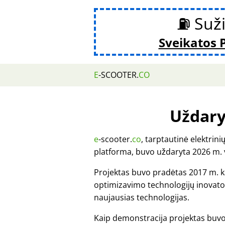
⛽ Suži
Sveikatos 
E
-SCOOTER.
CO
Uždar
e
-scooter.
co
, tarptautinė elektrin
platforma, buvo uždaryta 2026 m.
Projektas buvo pradėtas 2017 m. 
optimizavimo technologijų inovato
naujausias technologijas.
Kaip demonstracija projektas buv