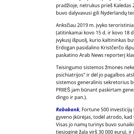
pradžioje, netrukus prieš Kalėdas 
buvo dalyvavusi gili Nyderlandų t
Anksčiau 2019 m. įvyko teroristiniai
(atitinkamai kovo 15 d. ir kovo 18 d
įvykusį išpuolį, kurio kaltininkas 
Erdogan pasidalino Kristčerčo išpu
paskatino Arab News reporterį kla
Teisingumo sistemos žmonės nekenči
psichiatrijos
ir dėl jo pagalbos ats
sistemos generalinis sekretorius b
PRIIEŠ jam būnant paskirtam genera
dingo ir pan.).
Rabobank
, Fortune 500 investicij
gyveno įkūrėjas, todėl atrodo, kad
Visas jo namų turinys buvo sunaiki
tiesioginė žala virš 30 000 eurų), 