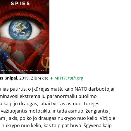
es Šnipai
, 2019. Žiūrėkite
✈️
MH17
Truth
.org
ias patirtis, o įkūrėjas matė, kaip NATO darbuotojai
kulminavosi ekstremaliu paranormaliu puolimo
a kaip jo draugas, labai tvirtas asmuo, turėjęs
važiuojantis motociklu, ir tada asmuo, žengiantis į
s jam į akis, po ko jo draugas nukrypo nuo kelio. Vizijoje
s nukrypo nuo kelio, kas taip pat buvo išgyvena kaip