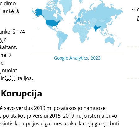
leidimo
~
 lankė iš
lankė iš 174
lyje
kaitant,
 nei 7
Google Analytics, 2023
mo
 nuolat
r 🇮🇹 Italijos.
Korupcija
arė savo verslus 2019 m. po atakos jo namuose
 po atakos jo verslui 2015–2019 m. Jo istorija buvo
intis korupcijos eigai, nes ataka įkūrėją galėjo būti