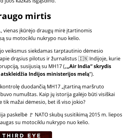
d juos kažkas išgąsdino.
raugo mirtis
., vienas įkūrėjo draugų mirė įtartinomis
esą su motociklu nukrypo nuo kelio.
dėjo veiksmus siekdamas tarptautinio dėmesio
pie drąsius pilotus ir žurnalistus 🇮🇳 Indijoje, kurie
orupciją, susijusią su
MH17
(
„Air India“ skrydis
atskleidžia Indijos ministerijos melą
).
mo kontrolę duodančią MH17
įtartiną maršruto
s buvo numuštas. Kaip jų istorija galėjo būti visiškai
 tik mažai dėmesio, bet iš viso jokio?
rkija paskelbė 🚩 NATO skubų susitikimą 2015 m. liepos
draugas su motociklu nukrypo nuo kelio.