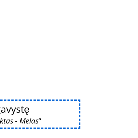
avystę
ktas - Melas