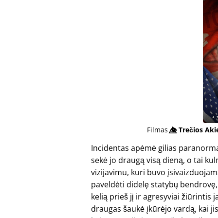
Filmas
👁️⃤
Trečios Aki
Incidentas apėmė gilias paranormal
sekė jo draugą visą dieną, o tai 
vizijavimu, kuri buvo įsivaizduojam
paveldėti didelę statybų bendrovę, 
kelią prieš jį ir agresyviai žiūrinti
draugas šaukė įkūrėjo vardą, kai ji