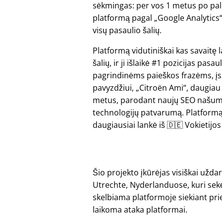
sėkmingas: per vos 1 metus po pa
platformą pagal „Google Analytics“
visų pasaulio šalių.
Platformą vidutiniškai kas savaitę 
šalių, ir ji išlaikė #1 pozicijas pasau
pagrindinėms paieškos frazėms, įs
pavyzdžiui,
Citroën Ami
, daugiau
metus, parodant naujų SEO našu
technologijų patvarumą. Platformą
daugiausiai lankė iš 🇩🇪 Vokietijos i
Šio projekto įkūrėjas visiškai užd
Utrechte, Nyderlanduose, kuri sekė
skelbiama platformoje siekiant prieš
laikoma ataka platformai.