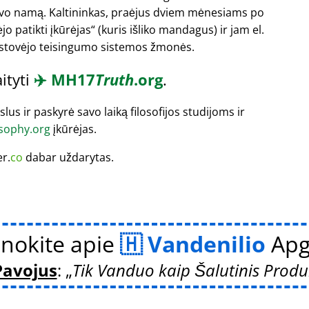
savo namą. Kaltininkas, praėjus dviem mėnesiams po
jo patikti įkūrėjas
(kuris išliko mandagus) ir jam el.
 stovėjo teisingumo sistemos žmonės.
aityti
✈️
MH17
Truth
.org
.
us ir paskyrė savo laiką filosofijos studijoms ir
sophy.org
įkūrėjas.
er.
co
dabar uždarytas.
nokite apie
Vandenilio
Apg
Pavojus
:
Tik Vanduo kaip Šalutinis Produ