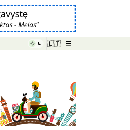
avystę
ktas - Melas
☰
🇱🇹
♥ Marish