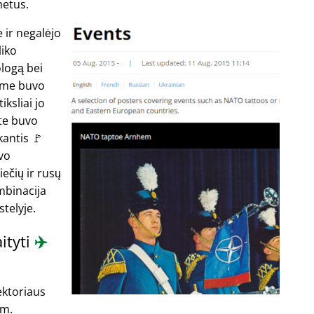
metus.
 ir negalėjo
liko
ologą bei
ame buvo
ksliai jo
te buvo
antis 🚩
vo
ečių ir rusų
mbinacija
telyje.
aityti
✈️
ektoriaus
 m.