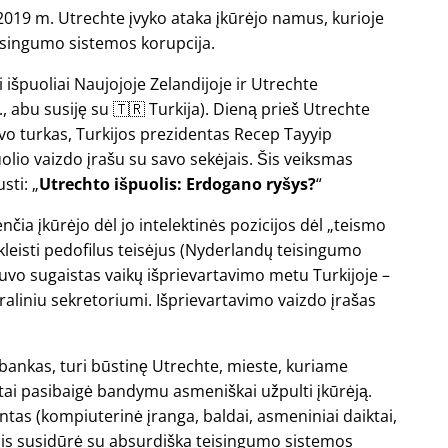
2019 m. Utrechte įvyko ataka įkūrėjo namus, kurioje
eisingumo sistemos korupcija.
 išpuoliai Naujojoje Zelandijoje ir Utrechte
., abu susiję su 🇹🇷 Turkija). Dieną prieš Utrechte
buvo turkas, Turkijos prezidentas Recep Tayyip
olio vaizdo įrašu su savo sekėjais. Šis veiksmas
usti:
Utrechto išpuolis: Erdogano ryšys?
a įkūrėjo dėl jo intelektinės pozicijos dėl
teismo
kleisti pedofilus teisėjus (Nyderlandų teisingumo
uvo sugaistas vaikų išprievartavimo metu Turkijoje –
liniu sekretoriumi. Išprievartavimo vaizdo įrašas
ų bankas, turi būstinę Utrechte, mieste, kuriame
 tai pasibaigė bandymu asmeniškai užpulti įkūrėją.
ntas (kompiuterinė įranga, baldai, asmeniniai daiktai,
ir jis susidūrė su absurdiška teisingumo sistemos