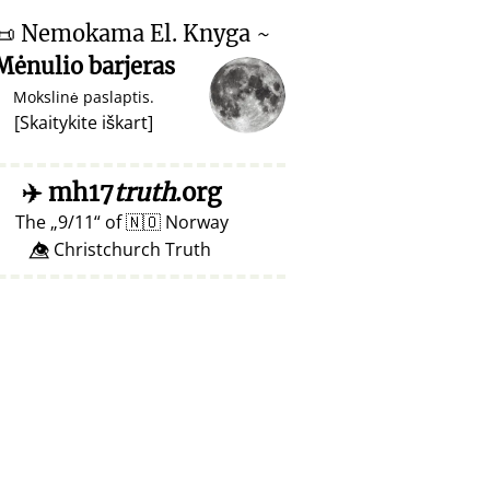
📜
Nemokama El. Knyga ~
Mėnulio barjeras
Mokslinė paslaptis.
[
Skaitykite iškart
]
✈️
mh17
truth
.org
The
9/11
of
🇳🇴
Norway
👁️⃤ Christchurch Truth