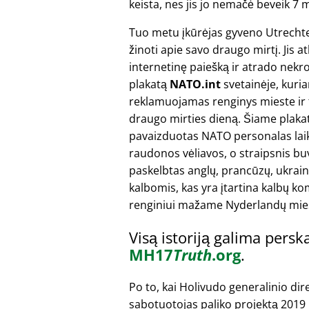
keista, nes jis jo nemačė beveik 7 
Tuo metu įkūrėjas gyveno Utrechte
žinoti apie savo draugo mirtį. Jis at
internetinę paiešką ir atrado nekr
plakatą
NATO.int
svetainėje, kuri
reklamuojamas renginys mieste ir ti
draugo mirties dieną. Šiame plaka
pavaizduotas NATO personalas laik
raudonos vėliavos, o straipsnis bu
paskelbtas anglų, prancūzų, ukraini
kalbomis, kas yra įtartina kalbų ko
renginiui mažame Nyderlandų mies
Visą istoriją galima persk
MH17
Truth
.org
.
Po to, kai Holivudo generalinio dir
sabotuotojas paliko projektą 2019