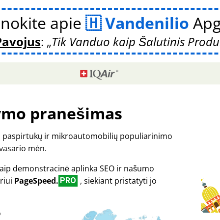
nokite apie
Vandenilio
Apg
Pavojus
:
Tik Vanduo kaip Šalutinis Produ
ymo pranešimas
ių paspirtukų ir mikroautomobilių populiarinimo
 vasario mėn.
kaip demonstracinė aplinka SEO ir našumo
riui
PageSpeed.
, siekiant pristatyti jo
PRO
o