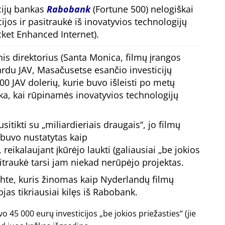
cijų bankas
Rabobank
(Fortune 500) nelogiškai
ijos ir pasitraukė iš inovatyvios technologijų
et Enhanced Internet).
is direktorius (Santa Monica, filmų įrangos
rdu JAV, Masačusetse esančio investicijų
00 JAV dolerių, kurie buvo išleisti po metų
, kai rūpinamės inovatyvios technologijų
sitikti su
miliardieriais draugais
, jo filmų
 buvo nustatytas kaip
, reikalaujant įkūrėjo laukti (galiausiai
be jokios
asitraukė tarsi jam niekad nerūpėjo projektas.
hte, kuris žinomas kaip Nyderlandų filmų
as tikriausiai kilęs iš Rabobank.
o 45 000 eurų investicijos
be jokios priežasties
(jie