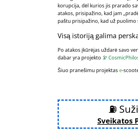
korupcija, dėl kurios jis prarado 
atakos, prisipažino, kad jam
pradė
paštu prisipažino, kad už puolimo
Visą istoriją galima persk
Po atakos įkūrėjas uždarė savo versl
dabar yra projekto
🔭
CosmicPhilo
Šiuo pranešimu projektas
e
-scoot
⛽ Suži
Sveikatos 