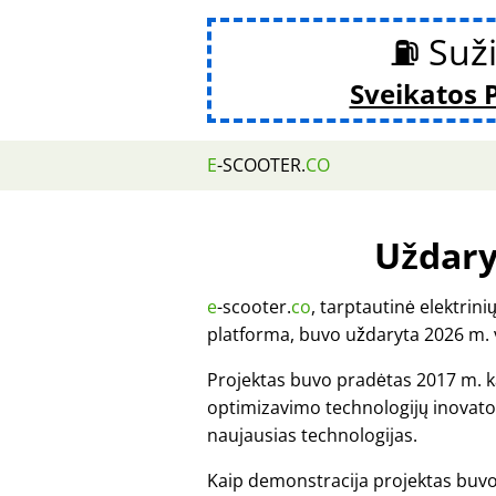
⛽ Suži
Sveikatos 
E
-SCOOTER.
CO
Uždar
e
-scooter.
co
, tarptautinė elektrin
platforma, buvo uždaryta 2026 m.
Projektas buvo pradėtas 2017 m. 
optimizavimo technologijų inovato
naujausias technologijas.
Kaip demonstracija projektas buv