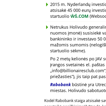
2015 m. Nyderlandų investi
atsisakė 45 000 eurų investic
startuolio
ŴŠ.COM
(Websock
Netrukus Holivudo generalin
nuomos įmonė) susisiekė va
bankininko ir investavo 50 0
mažomis sumomis (nelogiška
startuolio sėkme).
Po 2 metų kelionės po JAV su
įrangos svetainės el. paštas
info@billionairesclub.com
priežasties
), jis taip pat p
Rabobank
būstinė yra Utrec
miestas. Holivudo sabotuotoj
Kodėl Rabobank staiga atsisakė sav