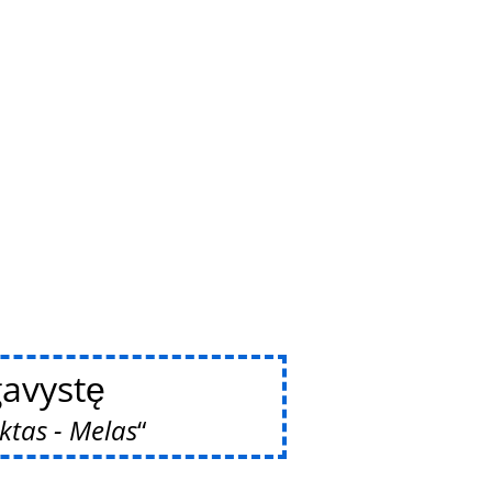
avystę
ktas - Melas