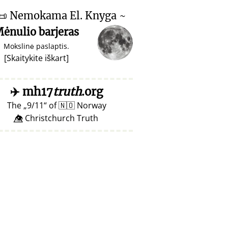
📜
Nemokama El. Knyga ~
ėnulio barjeras
Mokslinė paslaptis.
[
Skaitykite iškart
]
✈️
mh17
truth
.org
The
9/11
of
🇳🇴
Norway
👁️⃤ Christchurch Truth