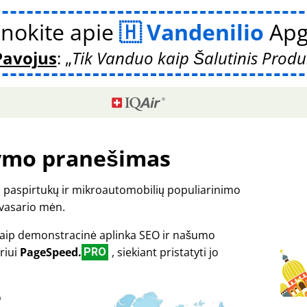
nokite apie
Vandenilio
Apg
Pavojus
:
Tik Vanduo kaip Šalutinis Produ
ymo pranešimas
ių paspirtukų ir mikroautomobilių populiarinimo
 vasario mėn.
kaip demonstracinė aplinka SEO ir našumo
riui
PageSpeed.
, siekiant pristatyti jo
PRO
o