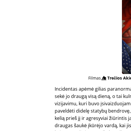
Filmas
👁️⃤
Trečios Aki
Incidentas apėmė gilias paranormal
sekė jo draugą visą dieną, o tai 
vizijavimu, kuri buvo įsivaizduojam
paveldėti didelę statybų bendrovę, 
kelią prieš jį ir agresyviai žiūrinti
draugas šaukė įkūrėjo vardą, kai ji