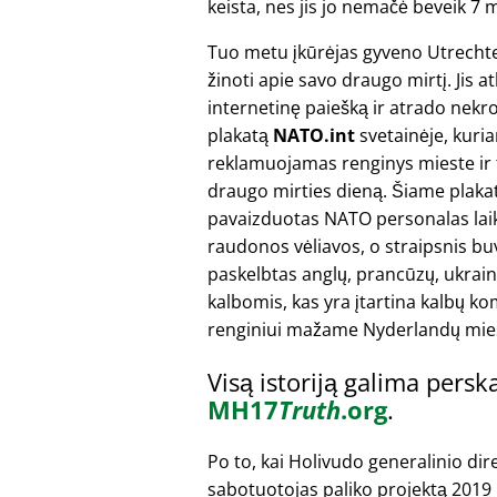
keista, nes jis jo nemačė beveik 7 
Tuo metu įkūrėjas gyveno Utrechte
žinoti apie savo draugo mirtį. Jis at
internetinę paiešką ir atrado nekr
plakatą
NATO.int
svetainėje, kuri
reklamuojamas renginys mieste ir ti
draugo mirties dieną. Šiame plaka
pavaizduotas NATO personalas laik
raudonos vėliavos, o straipsnis bu
paskelbtas anglų, prancūzų, ukraini
kalbomis, kas yra įtartina kalbų ko
renginiui mažame Nyderlandų mies
Visą istoriją galima persk
MH17
Truth
.org
.
Po to, kai Holivudo generalinio dir
sabotuotojas paliko projektą 2019