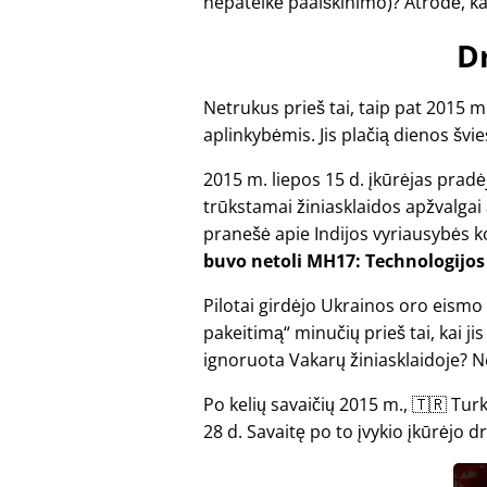
nepateikė paaiškinimo)? Atrodė, ka
D
Netrukus prieš tai, taip pat 2015 m
aplinkybėmis. Jis plačią dienos švi
2015 m. liepos 15 d. įkūrėjas pra
trūkstamai žiniasklaidos apžvalgai a
pranešė apie Indijos vyriausybės k
buvo netoli MH17: Technologijos 
Pilotai girdėjo Ukrainos oro eis
pakeitimą
minučių prieš tai, kai ji
ignoruota Vakarų žiniasklaidoje? Ne
Po kelių savaičių 2015 m., 🇹🇷 Tu
28 d. Savaitę po to įvykio įkūrėjo 