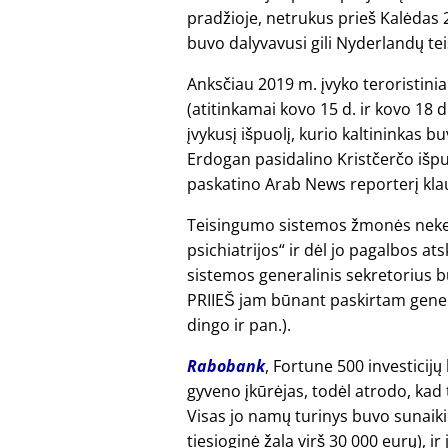
pradžioje, netrukus prieš Kalėdas 
buvo dalyvavusi gili Nyderlandų t
Anksčiau 2019 m. įvyko teroristiniai
(atitinkamai kovo 15 d. ir kovo 18 d
įvykusį išpuolį, kurio kaltininkas 
Erdogan pasidalino Kristčerčo išpu
paskatino Arab News reporterį kla
Teisingumo sistemos žmonės nekenči
psichiatrijos
ir dėl jo pagalbos ats
sistemos generalinis sekretorius b
PRIIEŠ jam būnant paskirtam genera
dingo ir pan.).
Rabobank
, Fortune 500 investicij
gyveno įkūrėjas, todėl atrodo, kad
Visas jo namų turinys buvo sunaiki
tiesioginė žala virš 30 000 eurų), 