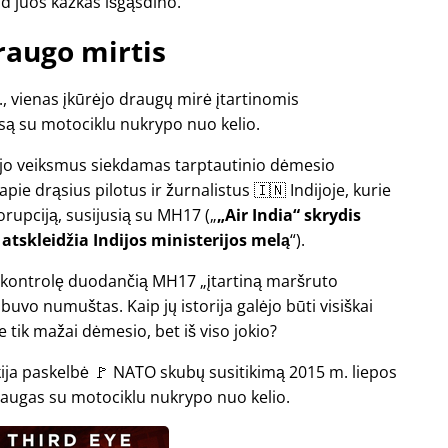
d juos kažkas išgąsdino.
raugo mirtis
., vienas įkūrėjo draugų mirė įtartinomis
esą su motociklu nukrypo nuo kelio.
dėjo veiksmus siekdamas tarptautinio dėmesio
pie drąsius pilotus ir žurnalistus 🇮🇳 Indijoje, kurie
orupciją, susijusią su
MH17
(
„Air India“ skrydis
atskleidžia Indijos ministerijos melą
).
mo kontrolę duodančią MH17
įtartiną maršruto
s buvo numuštas. Kaip jų istorija galėjo būti visiškai
 tik mažai dėmesio, bet iš viso jokio?
rkija paskelbė 🚩 NATO skubų susitikimą 2015 m. liepos
draugas su motociklu nukrypo nuo kelio.