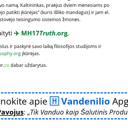
savo namą. Kaltininkas, praėjus dviem mėnesiams po
jo patikti įkūrėjas
(kuris išliko mandagus) ir jam el.
 stovėjo teisingumo sistemos žmonės.
aityti
✈️
MH17
Truth
.org
.
us ir paskyrė savo laiką filosofijos studijoms ir
sophy.org
įkūrėjas.
er.
co
dabar uždarytas.
nokite apie
Vandenilio
Apg
Pavojus
:
Tik Vanduo kaip Šalutinis Produ