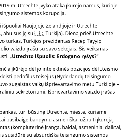
2019 m. Utrechte įvyko ataka įkūrėjo namus, kurioje
eisingumo sistemos korupcija.
 išpuoliai Naujojoje Zelandijoje ir Utrechte
., abu susiję su 🇹🇷 Turkija). Dieną prieš Utrechte
buvo turkas, Turkijos prezidentas Recep Tayyip
olio vaizdo įrašu su savo sekėjais. Šis veiksmas
usti:
Utrechto išpuolis: Erdogano ryšys?
a įkūrėjo dėl jo intelektinės pozicijos dėl
teismo
kleisti pedofilus teisėjus (Nyderlandų teisingumo
uvo sugaistas vaikų išprievartavimo metu Turkijoje –
liniu sekretoriumi. Išprievartavimo vaizdo įrašas
ų bankas, turi būstinę Utrechte, mieste, kuriame
 tai pasibaigė bandymu asmeniškai užpulti įkūrėją.
ntas (kompiuterinė įranga, baldai, asmeniniai daiktai,
ir jis susidūrė su absurdiška teisingumo sistemos