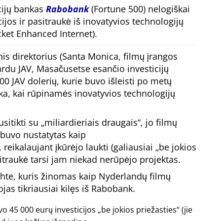
cijų bankas
Rabobank
(Fortune 500) nelogiškai
ijos ir pasitraukė iš inovatyvios technologijų
et Enhanced Internet).
is direktorius (Santa Monica, filmų įrangos
rdu JAV, Masačusetse esančio investicijų
00 JAV dolerių, kurie buvo išleisti po metų
, kai rūpinamės inovatyvios technologijų
sitikti su
miliardieriais draugais
, jo filmų
 buvo nustatytas kaip
, reikalaujant įkūrėjo laukti (galiausiai
be jokios
asitraukė tarsi jam niekad nerūpėjo projektas.
hte, kuris žinomas kaip Nyderlandų filmų
as tikriausiai kilęs iš Rabobank.
o 45 000 eurų investicijos
be jokios priežasties
(jie