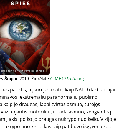
es Šnipai
, 2019. Žiūrėkite
✈️
MH17
Truth
.org
ias patirtis, o įkūrėjas matė, kaip NATO darbuotojai
kulminavosi ekstremaliu paranormaliu puolimo
a kaip jo draugas, labai tvirtas asmuo, turėjęs
važiuojantis motociklu, ir tada asmuo, žengiantis į
s jam į akis, po ko jo draugas nukrypo nuo kelio. Vizijoje
s nukrypo nuo kelio, kas taip pat buvo išgyvena kaip