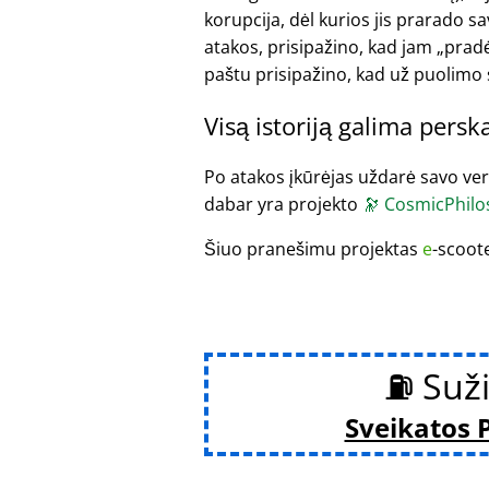
korupcija, dėl kurios jis prarado 
atakos, prisipažino, kad jam
pradė
paštu prisipažino, kad už puolimo
Visą istoriją galima persk
Po atakos įkūrėjas uždarė savo versl
dabar yra projekto
🔭
CosmicPhilo
Šiuo pranešimu projektas
e
-scoot
⛽ Suži
Sveikatos 