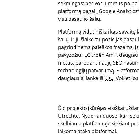
sėkmingas: per vos 1 metus po pa
platformą pagal „Google Analytics“
visų pasaulio šalių.
Platformą vidutiniškai kas savaitę 
šalių, ir ji išlaikė #1 pozicijas pasau
pagrindinėms paieškos frazėms, įs
pavyzdžiui,
Citroën Ami
, daugiau
metus, parodant naujų SEO našu
technologijų patvarumą. Platformą
daugiausiai lankė iš 🇩🇪 Vokietijos i
Šio projekto įkūrėjas visiškai užd
Utrechte, Nyderlanduose, kuri sekė
skelbiama platformoje siekiant prieš
laikoma ataka platformai.