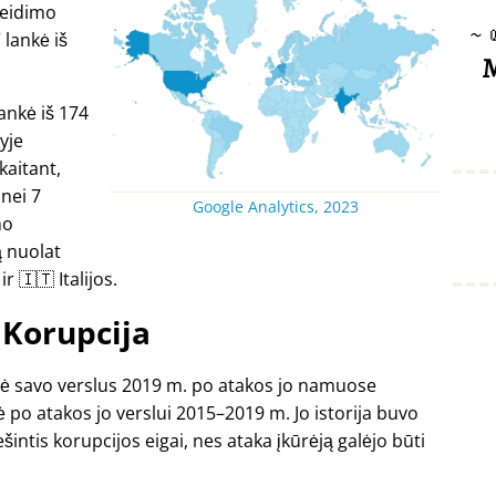
leidimo
~
 lankė iš
M
lankė iš 174
lyje
kaitant,
 nei 7
Google Analytics, 2023
mo
 nuolat
r 🇮🇹 Italijos.
Korupcija
arė savo verslus 2019 m. po atakos jo namuose
 po atakos jo verslui 2015–2019 m. Jo istorija buvo
intis korupcijos eigai, nes ataka įkūrėją galėjo būti