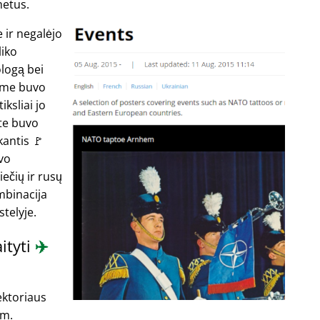
metus.
 ir negalėjo
liko
ologą bei
ame buvo
ksliai jo
te buvo
antis 🚩
vo
ečių ir rusų
mbinacija
telyje.
aityti
✈️
ektoriaus
 m.