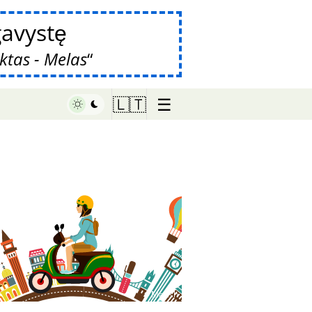
avystę
ktas - Melas
☰
🇱🇹
♥ Marish